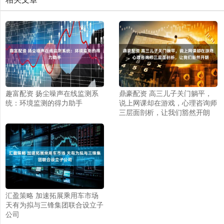
趣富配资 扬尘噪声在线监测系
鼎豪配资 高三儿子关门躺平，
统：环境监测的得力助手
说上网课却在游戏，心理咨询师
三层面剖析，让我们豁然开朗
汇盈策略 加速拓展乘用车市场
天有为拟与三锋集团联合设立子
公司