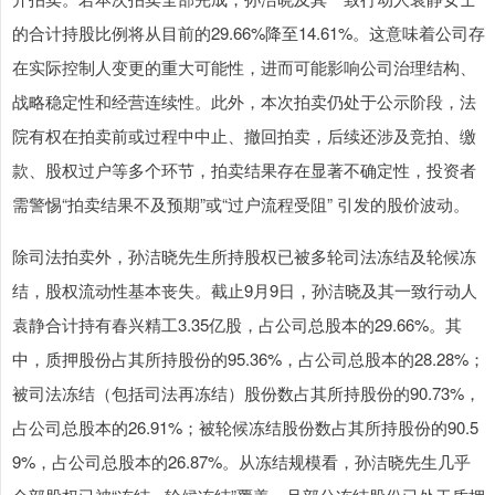
的合计持股比例将从目前的29.66%降至14.61%。这意味着公司存
在实际控制人变更的重大可能性，进而可能影响公司治理结构、
战略稳定性和经营连续性。此外，本次拍卖仍处于公示阶段，法
院有权在拍卖前或过程中中止、撤回拍卖，后续还涉及竞拍、缴
款、股权过户等多个环节，拍卖结果存在显著不确定性，投资者
需警惕“拍卖结果不及预期”或“过户流程受阻” 引发的股价波动。
除司法拍卖外，孙洁晓先生所持股权已被多轮司法冻结及轮候冻
结，股权流动性基本丧失。截止9月9日，孙洁晓及其一致行动人
袁静合计持有春兴精工3.35亿股，占公司总股本的29.66%。其
中，质押股份占其所持股份的95.36%，占公司总股本的28.28%；
被司法冻结（包括司法再冻结）股份数占其所持股份的90.73%，
占公司总股本的26.91%；被轮候冻结股份数占其所持股份的90.5
9%，占公司总股本的26.87%。从冻结规模看，孙洁晓先生几乎