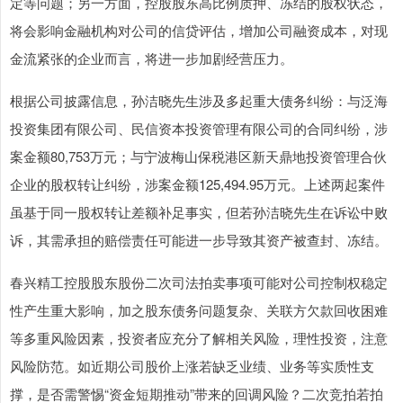
定等问题；另一方面，控股股东高比例质押、冻结的股权状态，
将会影响金融机构对公司的信贷评估，增加公司融资成本，对现
金流紧张的企业而言，将进一步加剧经营压力。
根据公司披露信息，孙洁晓先生涉及多起重大债务纠纷：与泛海
投资集团有限公司、民信资本投资管理有限公司的合同纠纷，涉
案金额80,753万元；与宁波梅山保税港区新天鼎地投资管理合伙
企业的股权转让纠纷，涉案金额125,494.95万元。上述两起案件
虽基于同一股权转让差额补足事实，但若孙洁晓先生在诉讼中败
诉，其需承担的赔偿责任可能进一步导致其资产被查封、冻结。
春兴精工控股股东股份二次司法拍卖事项可能对公司控制权稳定
性产生重大影响，加之股东债务问题复杂、关联方欠款回收困难
等多重风险因素，投资者应充分了解相关风险，理性投资，注意
风险防范。如近期公司股价上涨若缺乏业绩、业务等实质性支
撑，是否需警惕“资金短期推动”带来的回调风险？二次竞拍若拍