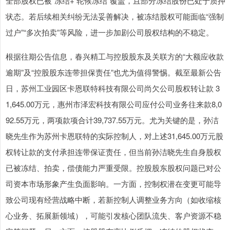
全部股权已被“冻结+ 轮候冻结”覆盖，且部分冻结股份已处于质押
状态。若后续相关纠纷无法妥善解决，被冻结股权可能面临“强制
过户”“多次拍卖”等风险，进一步加剧公司股权结构的不稳定。
根据往期公告信息，春兴精工与控股股东及关联方的“大额应收款
逾期”及“控股股东连带担保责任”也尤为值得警惕。截至最新公告
日，苏州工业园区卡恩联特科技有限公司尚欠公司股权转让款 3
1,645.00万元，惠州市泽宏科技有限公司应付公司业务往来款8,0
92.55万元，两项款项合计39,737.55万元。尤为关键的是，孙洁
晓先生作为苏州卡恩联特的实际控制人，对上述31,645.00万元股
权转让款的支付承担连带保证责任，但当前孙洁晓先生自身股权
已被冻结、拍卖，偿债能力严重受限。控股股东股权问题已对公
司资本市场形象产生负面影响。一方面，控制权潜在变更可能导
致公司现有经营战略中断，若新控制人调整业务方向（如收缩核
心业务、拓展新领域），可能引发核心团队流失、客户资源不稳