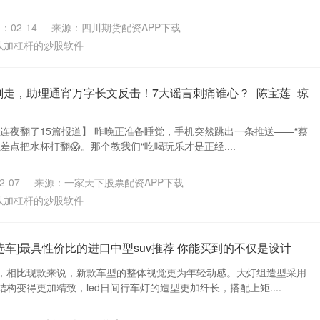
：02-14
来源：四川期货配资APP下载
以加杠杆的炒股软件
澜刚走，助理通宵万字长文反击！7大谣言刺痛谁心？_陈宝莲_琼
，我连夜翻了15篇报道】 昨晚正准备睡觉，手机突然跳出一条推送——“蔡
差点把水杯打翻😱。那个教我们“吃喝玩乐才是正经....
-07
来源：一家天下股票配资APP下载
以加杠杆的炒股软件
选车]最具性价比的进口中型suv推荐 你能买到的不仅是设计
，相比现款来说，新款车型的整体视觉更为年轻动感。大灯组造型采用
构变得更加精致，led日间行车灯的造型更加纤长，搭配上矩....