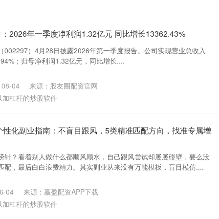
2026年一季度净利润1.32亿元 同比增长13362.43%
002297）4月28日披露2026年第一季度报告。公司实现营业总收入
.94%；归母净利润1.32亿元，同比增长....
08-04
来源：股友圈配资官网
以加杠杆的炒股软件
马年个性化副业指南：不盲目跟风，5类精准匹配方向，找准专属增
捞针？看着别人做什么都顺风顺水，自己跟风尝试却屡屡碰壁，要么没
配，最后白白浪费精力。其实副业从来没有万能模板，盲目模仿....
-04
来源：赢盈配资APP下载
以加杠杆的炒股软件