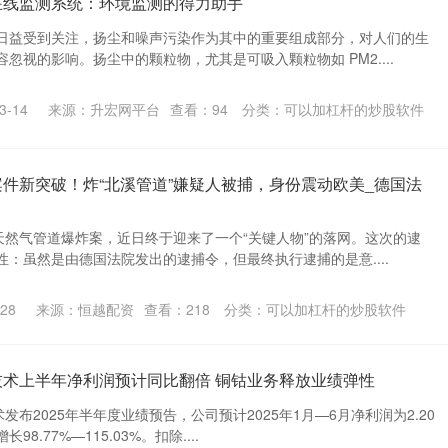
在线监测系统：环境监测的得力助手
日益受到关注，扬尘和噪声污染作为其中的重要组成部分，对人们的生
忽视的影响。扬尘中的颗粒物，尤其是可吸入颗粒物如 PM2....
-14
来源：升宏网平台
查看：
94
分类：
可以加杠杆的炒股软件
案件新突破！炸“北溪管道”嫌疑人被捕，身份震动欧美_德国法
天然气管道爆炸案，近日终于迎来了一个“关键人物”的落网。这次的逮
：虽然是由德国法院发出的逮捕令，但最终执行逮捕的是意....
28
来源：恒越配资
查看：
218
分类：
可以加杠杆的炒股软件
技术上半年净利润预计同比翻倍 铜钴业务释放业绩弹性
发布2025年半年度业绩预告，公司预计2025年1月—6月净利润为2.20
98.77%—115.03%。扣除....