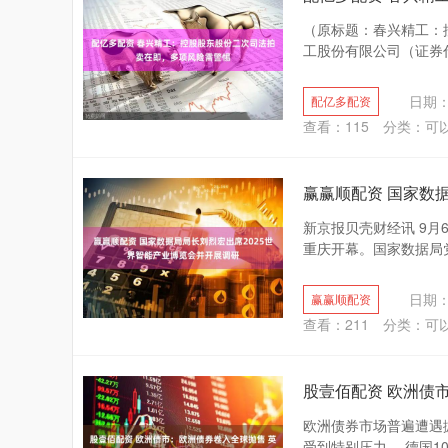
（原标题：春兴精工：
工股份有限公司（证券代
日期：
配亿多配资
查看：
115
分类：
可
赢赢顺配资 国家数
新京报贝壳财经讯 9月
重庆开幕。国家数据局党
日期：
赢赢顺配资
查看：
211
分类：
可
股壹佰配资 欧洲债
欧洲债券市场普遍遭遇
受到特别压力。 德国10