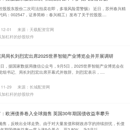
控股股东股份二次司法拍卖在即，多项风险需警惕） 近日，苏州春兴精
码：002547，证券简称：春兴精工）发布了关于控股股....
12-01
来源：天载配资官网
以加杠杆的炒股软件
据局局长刘烈宏出席2025世界智能产业博览会并开展调研
6日，据国家数据局微信公众号，9月5日，2025世界智能产业博览会在
组书记、局长刘烈宏出席开幕式并致辞。刘烈宏表示，....
11-29
来源：长城配资网
以加杠杆的炒股软件
市：欧洲债券卷入全球抛售 英国30年期国债收益率攀升
抛售，反映出全球走势。由于对大量发债和财政赤字的持续担忧，长债
年期国债收益率一度上涨5个基点，至2.80%，为3月以....