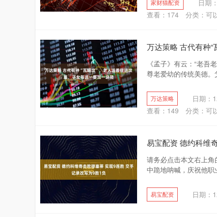
日期：
家财猫配资
查看：
174
分类：
可
万达策略 古代有种
《孟子》有云：“老吾
尊老爱幼的传统美德。父
日期：12
万达策略
查看：
149
分类：
可
易宝配资 德约科维奇
请务必点击本文右上角
中跪地呐喊，庆祝他职业
日期：12
易宝配资