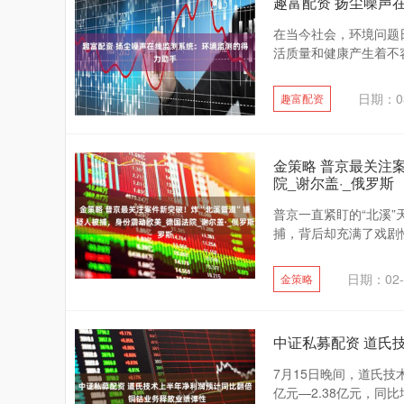
趣富配资 扬尘噪声
在当今社会，环境问题
活质量和健康产生着不容
日期：03
趣富配资
金策略 普京最关注
院_谢尔盖·_俄罗斯
普京一直紧盯的“北溪”
捕，背后却充满了戏剧性
日期：02-
金策略
中证私募配资 道氏
7月15日晚间，道氏技术
亿元—2.38亿元，同比增长