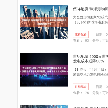
伍祥配资 珠海港物
为全面贯彻国家“双碳”
（以下简称“珠海港股份”
日期：04
伍祥配资
查看：
193
分类：
可
世纪配资 5000
发电成本或降30%
【】昨天（11月11日
米高空风力发电捕风伞在
日期：03
世纪配资
查看：
175
分类：
可