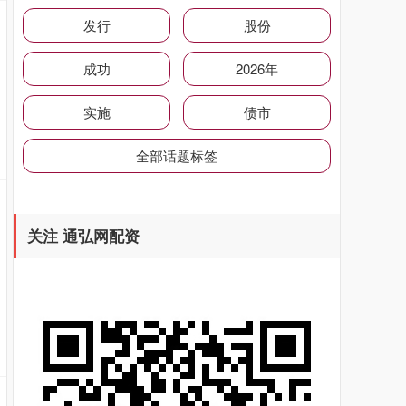
发行
股份
成功
2026年
实施
债市
全部话题标签
关注 通弘网配资