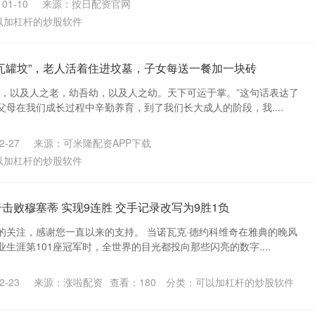
01-10
来源：按日配资官网
以加杠杆的炒股软件
“瓦罐坟”，老人活着住进坟墓，子女每送一餐加一块砖
老，以及人之老，幼吾幼，以及人之幼。天下可运于掌。”这句话表达了
母在我们成长过程中辛勤养育，到了我们长大成人的阶段，我....
-27
来源：可米隆配资APP下载
以加杠杆的炒股软件
击败穆塞蒂 实现9连胜 交手记录改写为9胜1负
的关注，感谢您一直以来的支持。 当诺瓦克·德约科维奇在雅典的晚风
生涯第101座冠军时，全世界的目光都投向那些闪亮的数字....
-23
来源：涨啦配资
查看：
180
分类：
可以加杠杆的炒股软件