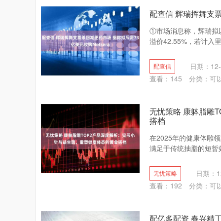
配查信 辉瑞挥舞支票
①市场消息称，辉瑞拟以
溢价42.55%，若计入
日期：12-
配查信
查看：
145
分类：
可
无忧策略 康躰脂雕
搭档
在2025年的健康体雕
满足于传统抽脂的短暂效
日期：12
无忧策略
查看：
192
分类：
可
配亿多配资 春兴精