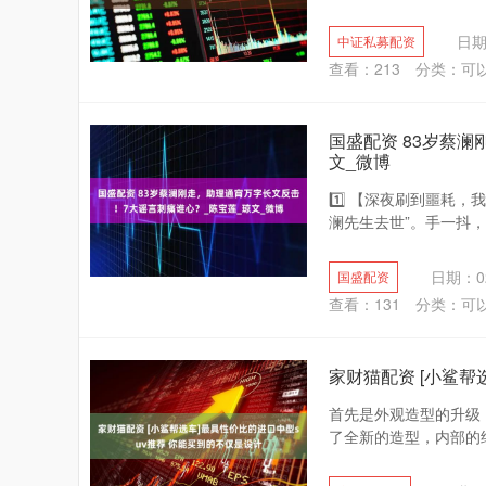
日期
中证私募配资
查看：
213
分类：
可
国盛配资 83岁蔡
文_微博
1️⃣ 【深夜刷到噩耗
澜先生去世”。手一抖，
日期：02
国盛配资
查看：
131
分类：
可
家财猫配资 [小鲨帮
首先是外观造型的升级
了全新的造型，内部的结