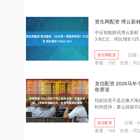
资生网配资 博云新材：
中证智能财讯博云新材（
3.8亿元，同比增长125
日期：
资生网配资
查看：
132
分类：
可
龙信配资 2026
收赛道
找副业是不是总像大海
时间坚持，要么技能不匹
日期：06
龙信配资
查看：
165
分类：
可