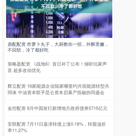
鼎配配资 炸萝卜丸子，大厨教你一招，外酥里嫩，
不回软，冷了都好吃
策略盈配资 《战地6》首日补丁公布！倾听玩家声
音 超多改动优化
辉立配资 16家能源企业陆家嘴签约共筑能源转型共
同体 中油资本联手昆仑资本启幕产投融协同盛会
金控配资 8月中国发行新增地方政府债券5715亿元
安联配资 7月11日嘉泽转债上涨0.18%，转股溢价
率11.27%