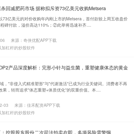
杀回减肥药市场 据称拟斥资73亿美元收购Metsera
73亿美元的对价收购年内刚上市的Metsera，首付款较上周五收盘价
里程碑付款，溢价高达110%；②此举将迅速补齐....
06
来源：奇侠优配APP下载
以加杠杆的炒股软件
TOP2产品深度解析：完形小针与益生菌，重塑健康体态的黄金
领域，"非侵入式精准塑形"与"代谢激活"已成为行业关键词。消费者不再
果，转而追求"体态重塑+体质优化"的双重价值。本....
-03
来源：佳禾配资APP下载
以加杠杆的炒股软件
工：控股股东股份二次司法拍卖在即，多项风险需警惕