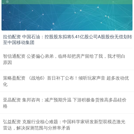
拉伯配资 中国石油：控股股东拟将5.41亿股公司A股股份无偿划转
至中国移动集团
智信通配资 公婆偏心弟弟，临终却把房产留给了我，我才明白
原因
策略盈配资 《战地6》首日补丁公布！倾听玩家声音 超多改动优
化
亚晶配资 集邦咨询：减产预期升温 下游积极备货推高多晶硅价
格
弘益配资 克服行业核心难题：中国科学家研发新型双模态激光
雷达，解决探测范围与分辨率矛盾