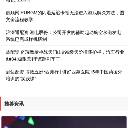
倍顺网 PUBGM的闪退延迟卡顿无法进入游戏解决方法，图
文全流程教学
沪深通配资 湘电股份：公司开发的辅助起动航空永磁发电
系统已完成样机研制
益配资 奇瑞致歉挑战天门山999级天阶撞坏护栏，汽车行业
&#34;极限营销”该踩刹车了
冠达配资 博致五洲•西苑行 | 讲好西苑医院15年中医药援外
培训的“实践课”
推荐资讯