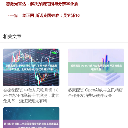
态激光雷达，解决探测范围与分辨率矛盾
下一篇：
道正网 斯诺克国锦赛：吴宜泽10
相关文章
会操盘配资 中秋别只吃月饼！8
盛豪配资 OpenAI或与立讯精密
种传统习俗藏着千年浪漫，北京
合作开发消费级硬件设备
兔儿爷、浙江观潮太有料