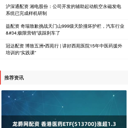
沪深通配资 湘电股份：公司开发的辅助起动航空永磁发电
系统已完成样机研制
益配资 奇瑞致歉挑战天门山999级天阶撞坏护栏，汽车行业
&#34;极限营销”该踩刹车了
冠达配资 博致五洲•西苑行 | 讲好西苑医院15年中医药援外
培训的“实践课”
推荐资讯