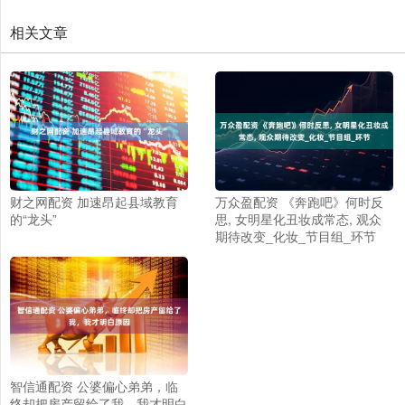
相关文章
财之网配资 加速昂起县域教育
万众盈配资 《奔跑吧》何时反
的“龙头”
思, 女明星化丑妆成常态, 观众
期待改变_化妆_节目组_环节
智信通配资 公婆偏心弟弟，临
终却把房产留给了我，我才明白